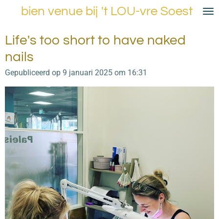
bien venue bij 't LOU-vre Soest
Ga
direct
naar
Life's too short to have naked
de
nails
hoofdinhoud
Gepubliceerd op 9 januari 2025 om 16:31