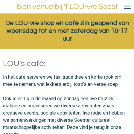
bien venue bij 't LOU-vre Soest
Ga
direct
naar
De LOU-vre shop en café zijn geopend van
de
woensdag tot en met zaterdag van 10-17
hoofdinhoud
uur
LOU's café:
In het café serveren we fair-trade thee en koffie (ook om
mee te nemen), wat lekkers erbij, tosti’s en verse soep.
Ook is er 1 x in de maand op zondag een live muziek
matinee en organiseren we diverse activiteiten zoals
creatieve events, sociale activiteiten, live radio en hebben
we samenwerkingen met diverse Soester cultureel-
maatschappelijke activiteiten. Deze vind je terug in onze