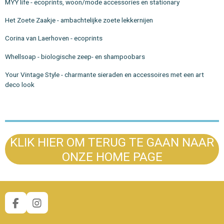
MYY life - ecoprints, woon/mode accessories en stationary
Het Zoete Zaakje - ambachtelijke zoete lekkernijen
Corina van Laerhoven - ecoprints
Whellsoap - biologische zeep- en shampoobars
Your Vintage Style - charmante sieraden en accessoires met een art
deco look
KLIK HIER OM TERUG TE GAAN NAAR
ONZE HOME PAGE
F
I
a
n