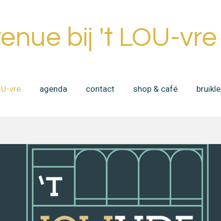
venue bij 't LOU-vre
OU-vre
agenda
contact
shop & café
bruikl