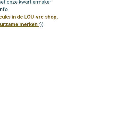
et onze kwartiermaker
nfo.
euks in de LOU-vre shop,
duurzame merken
:))