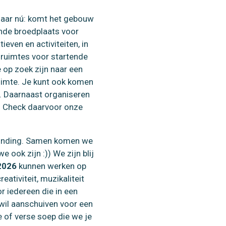
maar nú: komt het gebouw
dende broedplaats voor
ieven en activiteiten, in
 ruimtes voor startende
 op zoek zijn naar een
eruimte. Je kunt ook komen
l. Daarnaast organiseren
. Check daarvoor onze
rbinding. Samen komen we
we ook zijn :))
We zijn blij
2026
kunnen werken op
eativiteit, muzikaliteit
r iedereen die in een
il aanschuiven voor een
e of verse soep die we je