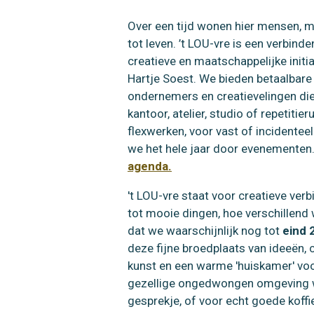
Over een tijd wonen hier mensen, 
tot leven. ’t LOU-vre is een verbin
creatieve en maatschappelijke initiat
Hartje Soest. We bieden betaalbare
ondernemers en creatievelingen die
kantoor, atelier, studio of repetiti
flexwerken, voor vast of incidentee
we het hele jaar door evenementen
agenda.
't LOU-vre staat voor creatieve ve
tot mooie dingen, hoe verschillend 
dat we waarschijnlijk nog tot
eind 
deze fijne broedplaats van ideeën, cr
kunst en een warme 'huiskamer' voo
gezellige ongedwongen omgeving w
gesprekje, of voor echt goede koffi