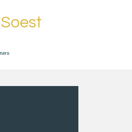
 Soest
eners