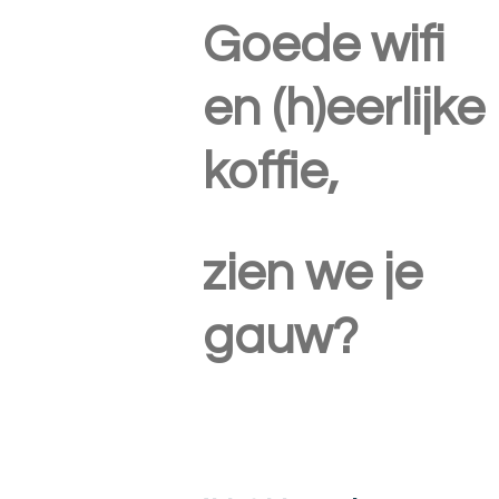
Goede wifi
en (h)eerlijke
koffie,
zien we je
gauw?