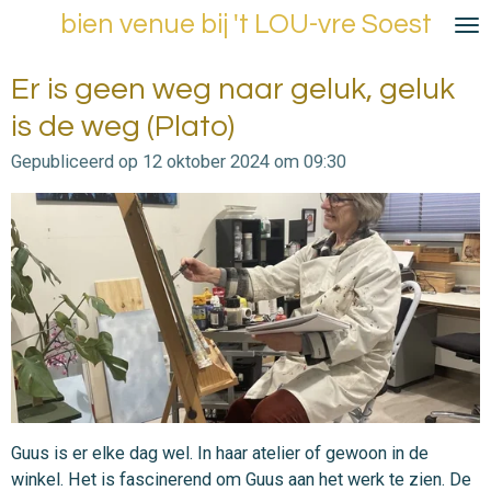
bien venue bij 't LOU-vre Soest
Ga
direct
naar
Er is geen weg naar geluk, geluk
de
is de weg (Plato)
hoofdinhoud
Gepubliceerd op 12 oktober 2024 om 09:30
Guus is er elke dag wel. In haar atelier of gewoon in de
winkel. Het is fascinerend om Guus aan het werk te zien. De