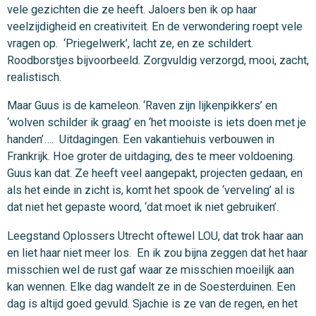
vele gezichten die ze heeft. Jaloers ben ik op haar
veelzijdigheid en creativiteit. En de verwondering roept vele
vragen op. ‘Priegelwerk’, lacht ze, en ze schildert.
Roodborstjes bijvoorbeeld. Zorgvuldig verzorgd, mooi, zacht,
realistisch.
Maar Guus is de kameleon. ‘Raven zijn lijkenpikkers’ en
‘wolven schilder ik graag’ en ‘het mooiste is iets doen met je
handen’…. Uitdagingen. Een vakantiehuis verbouwen in
Frankrijk. Hoe groter de uitdaging, des te meer voldoening.
Guus kan dat. Ze heeft veel aangepakt, projecten gedaan, en
als het einde in zicht is, komt het spook de ‘verveling’ al is
dat niet het gepaste woord, ‘dat moet ik niet gebruiken’.
Leegstand Oplossers Utrecht oftewel LOU, dat trok haar aan
en liet haar niet meer los. En ik zou bijna zeggen dat het haar
misschien wel de rust gaf waar ze misschien moeilijk aan
kan wennen. Elke dag wandelt ze in de Soesterduinen. Een
dag is altijd goed gevuld. Sjachie is ze van de regen, en het