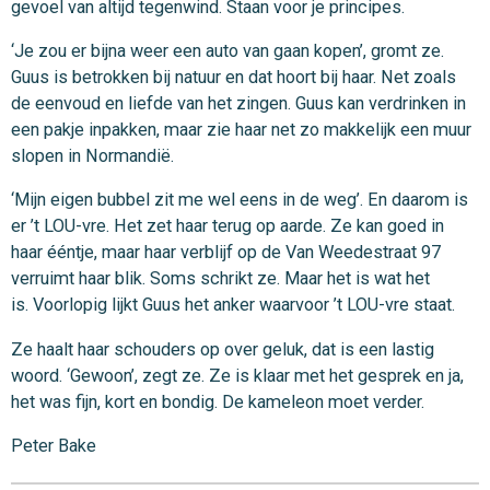
gevoel van altijd tegenwind. Staan voor je principes.
‘Je zou er bijna weer een auto van gaan kopen’, gromt ze.
Guus is betrokken bij natuur en dat hoort bij haar. Net zoals
de eenvoud en liefde van het zingen. Guus kan verdrinken in
een pakje inpakken, maar zie haar net zo makkelijk een muur
slopen in Normandië.
‘Mijn eigen bubbel zit me wel eens in de weg’. En daarom is
er ’t LOU-vre. Het zet haar terug op aarde. Ze kan goed in
haar ééntje, maar haar verblijf op de Van Weedestraat 97
verruimt haar blik. Soms schrikt ze. Maar het is wat het
is. Voorlopig lijkt Guus het anker waarvoor ’t LOU-vre staat.
Ze haalt haar schouders op over geluk, dat is een lastig
woord. ‘Gewoon’, zegt ze. Ze is klaar met het gesprek en ja,
het was fijn, kort en bondig. De kameleon moet verder.
Peter Bake